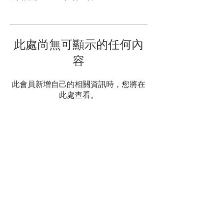
此處尚無可顯示的任何內
容
此會員新增自己的相關資訊時，您將在
此處查看。
​東涌靈糧堂
Tung Chung Ling Liang Church
​地址：大嶼山東涌文東路35號靈糧堂
秀德小學內
聯絡電話：2109 - 1466
教會電郵：
tcllchurch@yahoo.com.hk