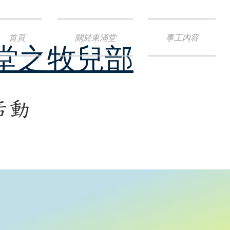
首頁
關於東涌堂
事工內容
堂之牧兒部
活動