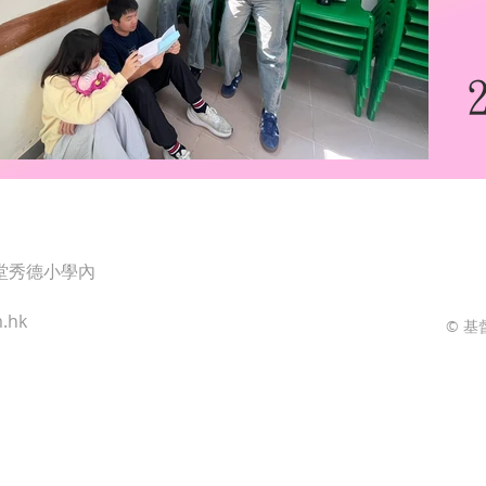
h
堂秀德小學內
.hk
© 