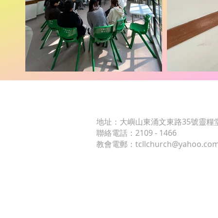
​東涌靈糧堂
Tung Chung Ling Liang Churc
​地址：大嶼山東涌文東路35號靈糧
聯絡電話：2109 - 1466
教會電郵：
tcllchurch@yahoo.com