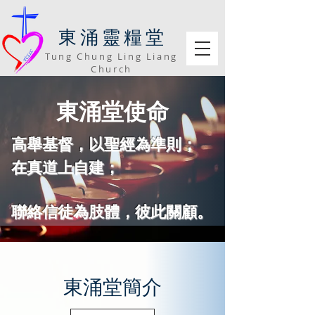
​東涌靈糧堂
Tung Chung Ling Liang
Church
​東涌堂使命
高舉基督，以聖經為準則；
在真道上自建；
聯絡信徒為肢體，彼此關顧。
​東涌堂簡介