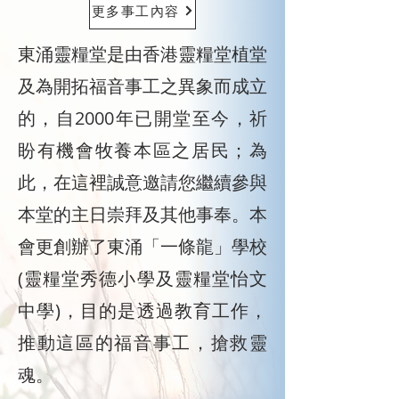
更多事工內容
東涌靈糧堂是由香港靈糧堂植堂
及為開拓福音事工之異象而成立
的，自2000年已開堂至今，祈
盼有機會牧養本區之居民；為
此，在這裡誠意邀請您繼續參與
本堂的主日崇拜及其他事奉。本
會更創辦了東涌「一條龍」學校
(靈糧堂秀德小學及靈糧堂怡文
中學)，目的是透過教育工作，
推動這區的福音事工，搶救靈
魂。